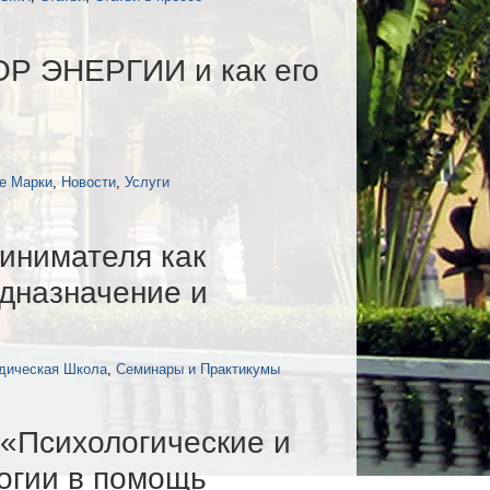
 ЭНЕРГИИ и как его
е Марки
,
Новости
,
Услуги
инимателя как
едназначение и
дическая Школа
,
Семинары и Практикумы
«Психологические и
огии в помощь