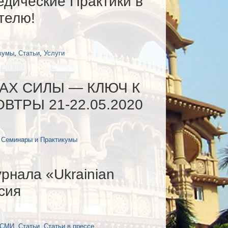
дические Практики в
телю!
кумы
,
Статьи
,
Услуги
АХ СИЛЫ — КЛЮЧ К
ТРЫ 21-22.05.2020
,
Семинары и Практикумы
рнала «Ukrainian
сия
 СМИ
,
Статьи
,
Статьи в прессе