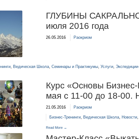
ГЛУБИНЫ САКРАЛЬНО
июля 2016 года
26.05.2016
Раокриом
енинги
,
Ведическая Школа
,
Семинары и Практикумы
,
Услуги
,
Экспедиции
Курс «Основы Бизнес-
мая с 11-00 до 18-00. 
21.05.2016
Раокриом
Бизнес-Тренинги
,
Ведическая Школа
,
Новости
Read More →
Мастер-Класс «Выкат