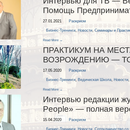
Интервью для ТВ — Ве
Помощь Предпринима
27.01.2021
Раокриом
Бизнес-Тренинги
,
Новости
,
Семинары и Практи
Read More →
ПРАКТИКУМ НА МЕСТ
ВОЗРОЖДЕНИЮ — ТОВ
17.05.2020
Раокриом
Бизнес-Тренинги
,
Ведическая Школа
,
Новости
Read More →
Интервью редакции жу
People» — полная вер
15.04.2020
Раокриом
Бизнес-Тренинги
,
Новости
,
Сотрудничество со