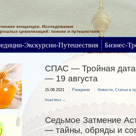
ческие концепции. Исследования
прошлых цивилизаций: поиски и путешествия
Статьи в прессе
педиции-Экскурсии-Путешествия
Бизнес-Тр
СПАС — Тройная дата 
— 19 августа
15.08.2021
Раокриом
Новости
,
Статьи в п
Read More →
Седьмое Затмение Ас
— тайны, обряды и со