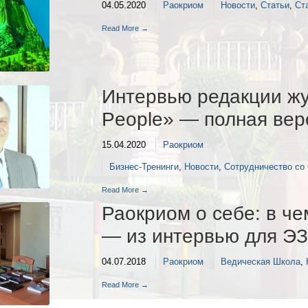
04.05.2020
Раокриом
Новости
,
Статьи
,
Ст
Read More →
Интервью редакции жу
People» — полная вер
15.04.2020
Раокриом
Бизнес-Тренинги
,
Новости
,
Сотрудничество со
Read More →
Раокриом о себе: в ч
— из интервью для ЭЗ
04.07.2018
Раокриом
Ведическая Школа
,
Read More →