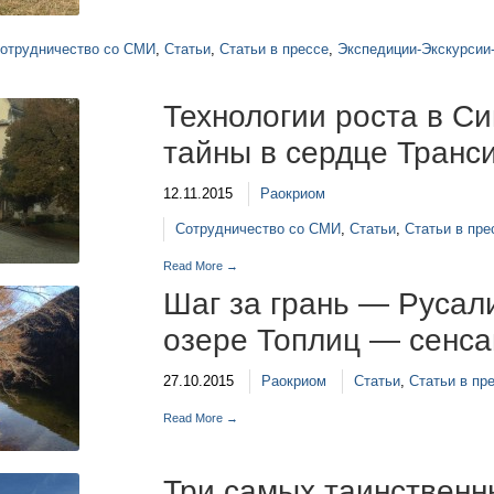
отрудничество со СМИ
,
Статьи
,
Статьи в прессе
,
Экспедиции-Экскурсии
Технологии роста в С
тайны в сердце Транс
12.11.2015
Раокриом
Сотрудничество со СМИ
,
Статьи
,
Статьи в пре
Read More →
Шаг за грань — Русал
озере Топлиц — сенса
27.10.2015
Раокриом
Статьи
,
Статьи в пр
Read More →
Три самых таинственн