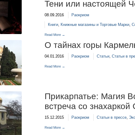
Тени или настоящей Ч
08.09.2016
Раокриом
Книги
,
Книжные магазины и Торговые Марки
,
С
Read More →
О тайнах горы Кармел
04.01.2016
Раокриом
Статьи
,
Статьи в пр
Read More →
Прикарпатье: Магия 
встреча со знахаркой
15.12.2015
Раокриом
Статьи в прессе
,
Эк
Read More →