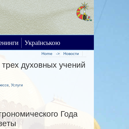
енинги
Українською
Home
Новости
трех духовных учений
First
1
2
рессе
,
Услуги
Last
трономического Года
веты