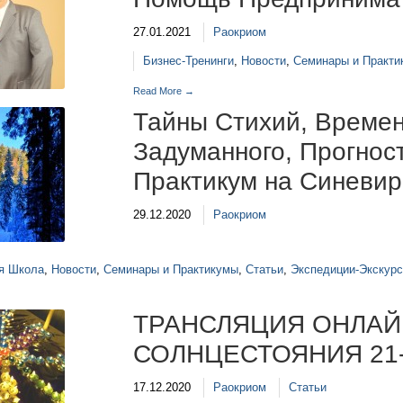
27.01.2021
Раокриом
Бизнес-Тренинги
,
Новости
,
Семинары и Практи
Read More →
Тайны Стихий, Време
Задуманного, Прогнос
Практикум на Синевир
29.12.2020
Раокриом
я Школа
,
Новости
,
Семинары и Практикумы
,
Статьи
,
Экспедиции-Экскур
ТРАНСЛЯЦИЯ ОНЛАЙ
СОЛНЦЕСТОЯНИЯ 21-2
17.12.2020
Раокриом
Статьи