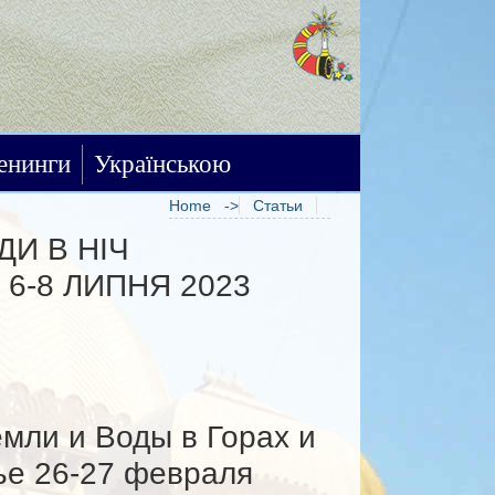
енинги
Українською
Home
Статьи
ДИ В НІЧ
First
6-8 ЛИПНЯ 2023
1
2
3
Last
емли и Воды в Горах и
ье 26-27 февраля